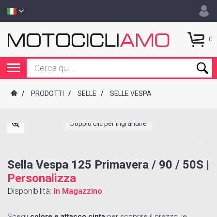
0
/
PRODOTTI
/
SELLE
/
SELLE VESPA
Doppio clic per ingrandire
Sella Vespa 125 Primavera / 90 / 50S |
Personalizza
Disponibilità:
In Magazzino
Scegli
colore e attacco cinta
per scoprire il prezzo, le