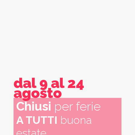
dal 9 al 24
agosto
Chiusi
per ferie
A TUTTI
buona
estate