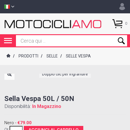
0
/
PRODOTTI
/
SELLE
/
SELLE VESPA
Doppio clic per ingrandire
Sella Vespa 50L / 50N
Disponibilità:
In Magazzino
Nero -
€79.00
Qt